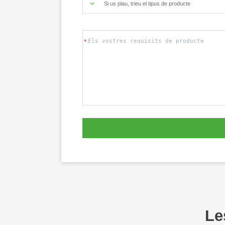
Si us plau, trieu el tipus de producte
E
chinahuijue@gmail.com
Le
+ 86 18721624519