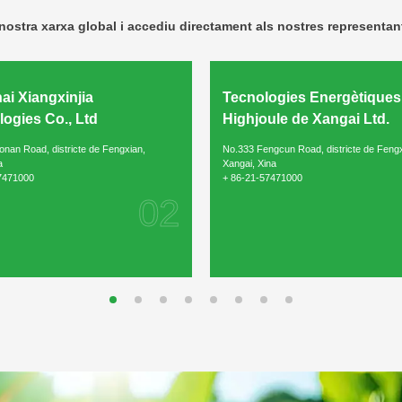
nostra xarxa global i accediu directament als nostres representan
i Xiangxinjia
Tecnologies Energètiques
Enviar missatge
ogies Co., Ltd
Highjoule de Xangai Ltd.
onan Road, districte de Fengxian,
No.333 Fengcun Road, districte de Fengx
a
Xangai, Xina
7471000
+ 86-21-57471000
02