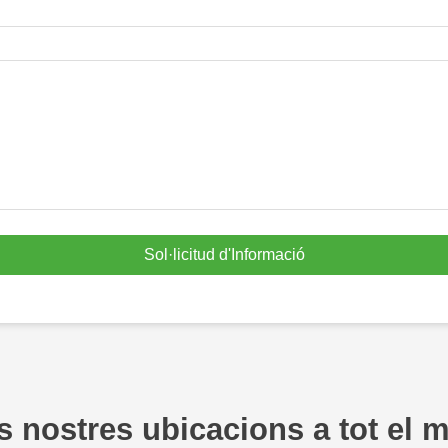
Contacta'ns
stem aquí per respondre les vostres preguntes i oferir-vos les solucions energètiques que mil
Sol·licitud d'Informació
Si us plau, trieu el tipus de producte
s nostres ubicacions a tot el 