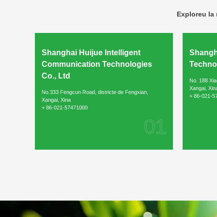
Exploreu la 
Shanghai Huijue Intelligent
Shangha
Communication Technologies
Technol
Co., Ltd
No. 188 Xia
Xangai, Xin
No.333 Fengcun Road, districte de Fengxian,
+ 86-021-5
Xangai, Xina
+ 86-021-57471000
01