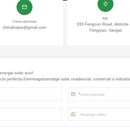
Add.
Correu electrònic
333 Fengcun Road, districte
chinahuijue@gmail.com
Fengxian, Xangai
nergia solar avui!
lució perfecta d'emmagatzematge solar residencial, comercial o industria