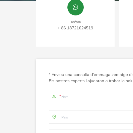
Telèfon
+ 86 18721624519
* Envieu una consulta d'emmagatzematge d'e
Els nostres experts l'ajudaran a trobar la so