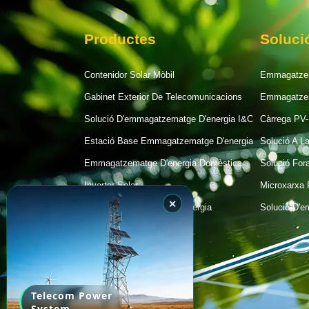
Productes
Soluci
Contenidor Solar Mòbil
Emmagatzem
Gabinet Exterior De Telecomunicacions
Emmagatzem
Solució D'emmagatzematge D'energia I&C
Càrrega PV
Estació Base Emmagatzematge D'energia
Solució A L
Emmagatzematge D'energia Domèstica
Solució For
Inverter Solar
Microxarxa 
✕
Sistema De Gestió De L’energia
Solució D'e
Panell Solar
Bateria Solar
Telecomunicació
Telecom Power
System