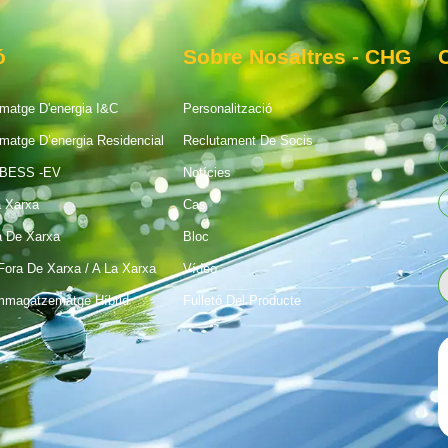
ó
Sobre Nosaltres - CHG
atge D'energia I&C
Personalització
atge D’energia Residencial
Reclutament De Socis
-BESS -EV
Notícies
a Xarxa
Cas
a De Xarxa
Bloc
Fora De Xarxa / A La Xarxa
Vídeo
mmagatzematge Híbrid
Fulletó Del Producte