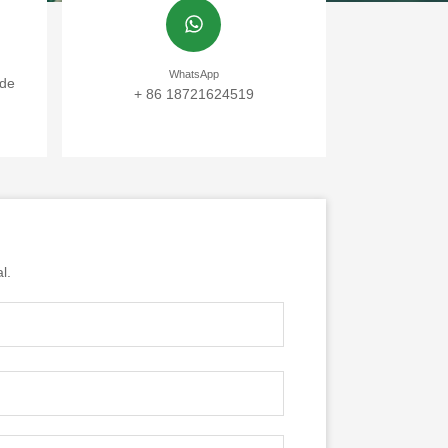
WhatsApp
 de
+ 86 18721624519
l.