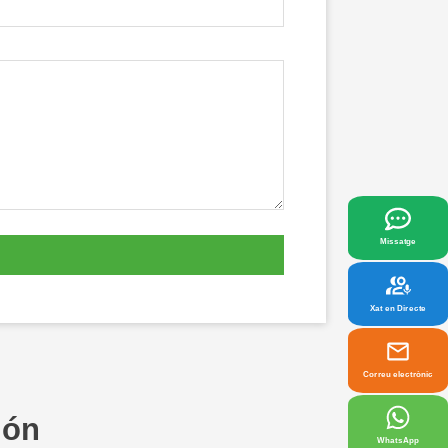
x
lor s'adaptin a les vostres necessitats.
Missatge
Xat en Directe
Correu electrònic
món
WhatsApp