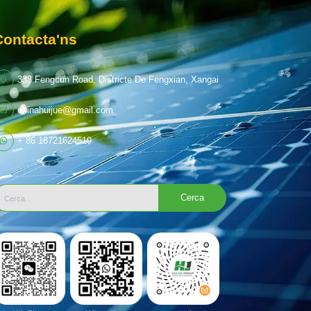
Contacta'ns
333 Fengcun Road, Districte De Fengxian, Xangai
chinahuijue@gmail.com
+ 86 18721624519
Cerca