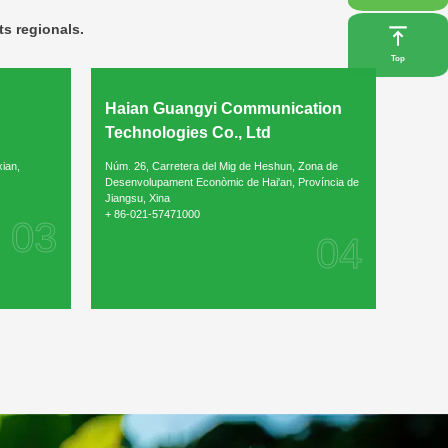
ts regionals.
Top
Haian Guangyi Communication
Haia
Technologies Co., Ltd
Comm
Ltd.
ian,
Núm. 26, Carretera del Mig de Heshun, Zona de
Desenvolupament Econòmic de Hai'an, Província de
Núm. 26
Jiangsu, Xina
Desenvo
+ 86-021-57471000
03
Jiangsu
04
+ 86-0