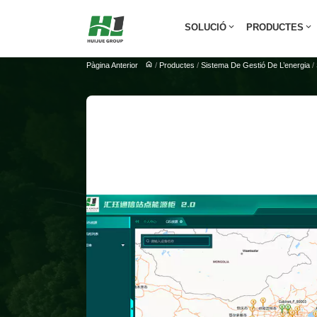
SOLUCIÓ
PRODUCTES
Pàgina Anterior
/
Productes
/
Sistema De Gestió De L’energia
/