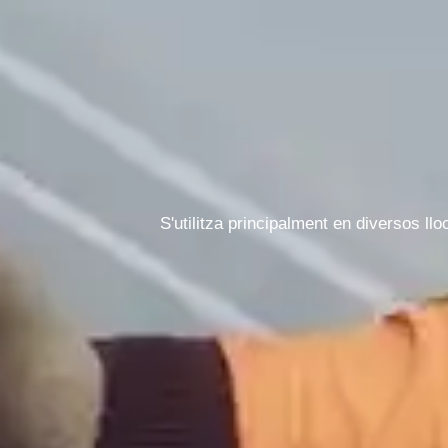
+ 86 18721624519
S'utilitza principalment en diversos l