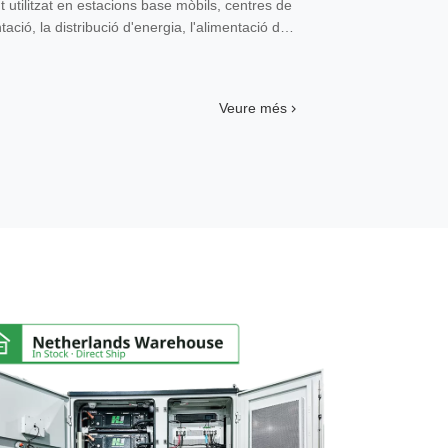
utilitzat en estacions base mòbils, centres de
tació, la distribució d'energia, l'alimentació de
sola unitat, proporcionant sistemes
a estables i fiables per a equips de
Veure més
Armari d'emmagatzematge d'energia
exterior de 261 kWh
Sistema d
d'energia 