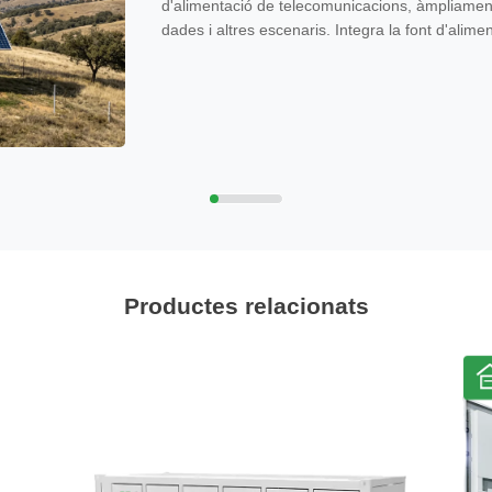
d'alimentació de telecomunicacions, àmpliament 
dades i altres escenaris. Integra la font d'alimen
reserva, la protecció i la monitorització en una 
d'alimentació de CC de -48 V i bateria de reserv
comunicació.
Productes relacionats