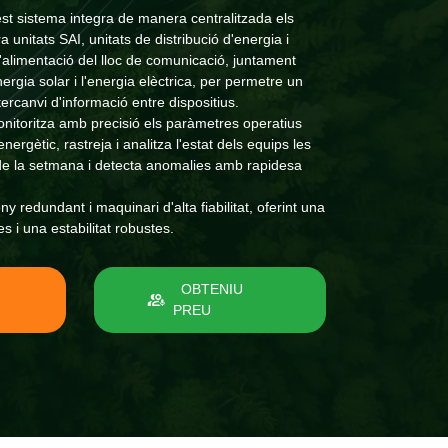
st sistema integra de manera centralitzada els
 unitats SAI, unitats de distribució d'energia i
d'alimentació del lloc de comunicació, juntament
rgia solar i l'energia elèctrica, per permetre un
tercanvi d'informació entre dispositius.
Monitoritza amb precisió els paràmetres operatius
nergètic, rastreja i analitza l'estat dels equips les
 de la setmana i detecta anomalies amb rapidesa
sseny redundant i maquinari d'alta fiabilitat, oferint una
es i una estabilitat robustes.
OBTENIU
PREU