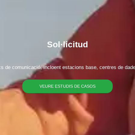
Si us plau, trieu el tipus de producte
Sol·licitud
Enviar missatge
locs de comunicació, incloent estacions base, centres de da
VEURE ESTUDIS DE CASOS