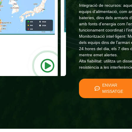
Integració de recursos: aque
equips d'alimentació, com ara
bateries, dins dels armaris 
amb fonts d'energia com l'ene
funcionament coordinat i l'in
Monitorització intel·ligent: 
dels equips dins de l'armari e
24 hores del dia, els 7 dies
mentre emet alertes.
Alta fiabilitat: utilitza un di
resistència a les interferènci
ENVIAR
MISSATGE