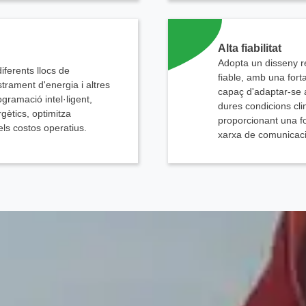
Alta fiabilitat
Adopta un disseny r
iferents llocs de
fiable, amb una forta 
trament d'energia i altres
capaç d'adaptar-se a
gramació intel·ligent,
dures condicions cli
ètics, optimitza
proporcionant una fo
 els costos operatius.
xarxa de comunicaci
Contacta'ns
stem aquí per respondre les vostres preguntes i oferir-vos les solucions energètiques que mil