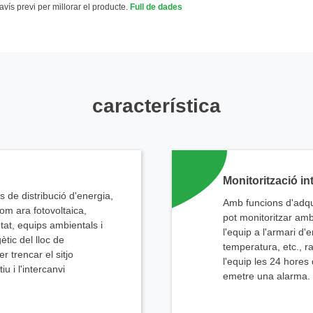
vís previ per millorar el producte.
Full de dades
característica
Monitorització int
s de distribució d'energia,
Amb funcions d'adqui
com ara fotovoltaica,
pot monitoritzar am
tat, equips ambientals i
l'equip a l'armari d'
ètic del lloc de
temperatura, etc., ra
r trencar el sitjo
l'equip les 24 hores
iu i l'intercanvi
emetre una alarma.