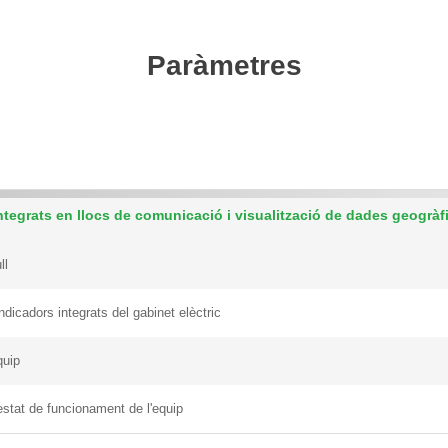
Paràmetres
integrats en llocs de comunicació i visualització de dades geogràf
ll
indicadors integrats del gabinet elèctric
quip
stat de funcionament de l'equip