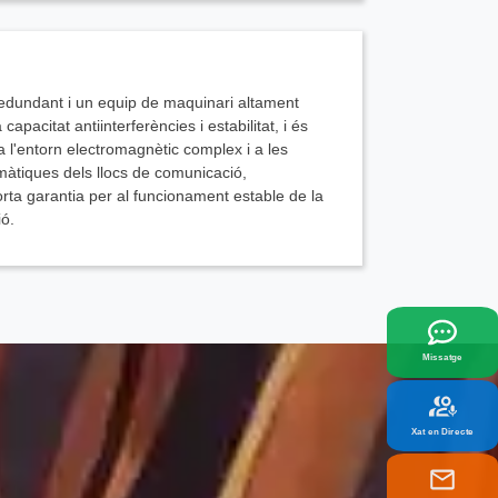
edundant i un equip de maquinari altament
capacitat antiinterferències i estabilitat, i és
 l'entorn electromagnètic complex i a les
màtiques dels llocs de comunicació,
rta garantia per al funcionament estable de la
ó.
x
lor s'adaptin a les vostres necessitats.
Missatge
Xat en Directe