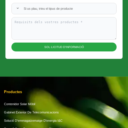
Si us plau, trieu el tipus de producte
SOL·LICITUD D'INFORMACIÓ
Productes
Contenidor Solar Mòbil
Gabinet Exterior De Telecomunicacions
Solució D'emmagatzematge D'energia I&C