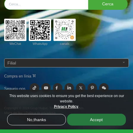
Cerca
WeChat
WhatsApp
canals
Filial
Compra en línia
Segueix-nos
This website uses cookies to ensure you get the best experience on our
website.
Privacy Policy
.
Copyright © 2024
Grup Huijue.
Tots els drets reservats.
Mapa del lloc
|
Política de privadesa
No,thanks
Accept