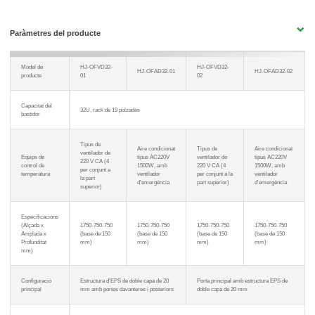
Paràmetres del producte
Model de
HJ-OFVD32-
HJ-OFVD32-
HJ-OFAD32-01
HJ-OFAD32-02
producte
01
02
Capacitat del
32U, rack de 19 polzades
bastidor
Tipus de
Aire condicionat
Tipus de
Aire condicionat
ventilador de
Equips de
tipus AC220V
ventilador de
tipus AC220V
220 V CA (4
control de
1500W, amb
220 V CA (4
1500W, amb
per conjunt a
temperatura
ventilador
per conjunt a la
ventilador
la part
d'emergència
part superior)
d'emergència
superior)
Especificacions
(Alçada x
1750-750-750
1750-750-750
1750-750-750
1750-750-750
Amplada x
(base de 150
(base de 150
(base de 150
(base de 150
Profunditat
mm)
mm)
mm)
mm)
mm)
Configuració
Estructura d'EPS de doble capa de 20
Porta principal amb estructura EPS de
principal
mm amb portes davanteres i posteriors
doble capa de 20 mm