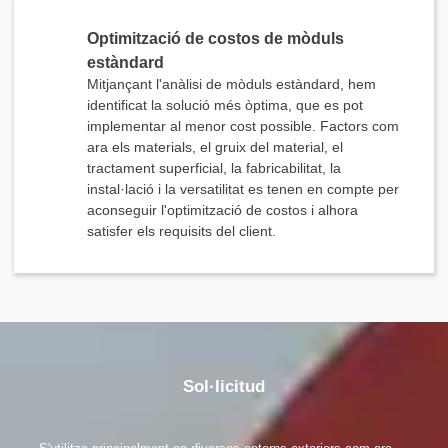
x
Optimització de costos de mòduls
Contacta'ns
estàndard
Estem aquí per respondre les vostres preguntes i oferir-vos les solucions energètiques
que millor s'adaptin a les vostres necessitats.
Mitjançant l'anàlisi de mòduls estàndard, hem
identificat la solució més òptima, que es pot
implementar al menor cost possible. Factors com
ara els materials, el gruix del material, el
tractament superficial, la fabricabilitat, la
instal·lació i la versatilitat es tenen en compte per
aconseguir l'optimització de costos i alhora
satisfer els requisits del client.
Si us plau, trieu el tipus de producte
Sol·licitud