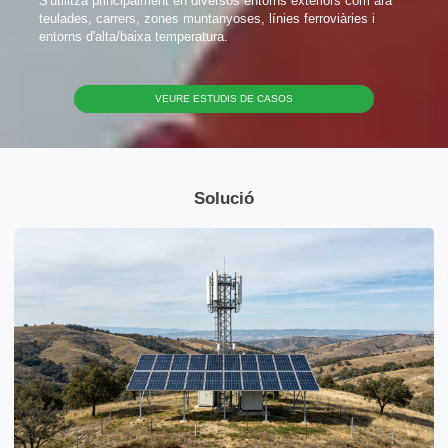
Enviar missatge
S'utilitza principalment en diversos entorns exteriors com ara
teulades, carrers, zones muntanyoses, línies ferroviàries i
entorns d'alta/baixa temperatura.
VEURE ESTUDIS DE CASOS
Solució