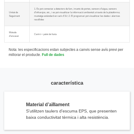
1. Es pot connectar a detectors de fum, imants de portes, sensors d'aigua, sensors
Unitat de
d'infrarojos, etc., i es pot visualitzar la informació ambiental a través de la plataforma;
Seguiment
muntatge estàndard en rack d'1U; 2. El programari pot visualitzar les dades i alarmes
recollides
Mètode
Cartró + palet de fusta
d'envasat
Nota: les especificacions estan subjectes a canvis sense avís previ per
millorar el producte.
Full de dades
característica
Material d’aïllament
S'utilitzen taulers d'escuma EPS, que presenten
baixa conductivitat tèrmica i alta resistència.