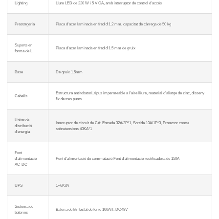
Lighting
Llum LED de 220 W i 5 V CA, amb interruptor de control d'accés
Prestatgeria
Placa d'acer laminada en fred d'1.2 mm, capacitat de càrrega de 50 kg
Suports en
Placa d'acer laminada en fred d'1.5 mm de gruix
forma de L
Base
De gruix 1.5mm
Estructura antirobatori, tipus impermeable a l'aire lliure, material d'aliatge de zinc, disseny
Cabells
fix de tres punts
Unitat de
Interruptor de circuit de CA: Entrada 32A/2P*1, Sortida 10A/1P*3, Protector contra
distribució
sobretensions 40KA*1
d'energia
Font
d'alimentació
Font d'alimentació de commutació Font d'alimentació rectificadora de 150A
AC-DC
UPS
1~6KVA
Sistema de
Bateria de liti-fosfat de ferro 100AH, DC48V
bateries