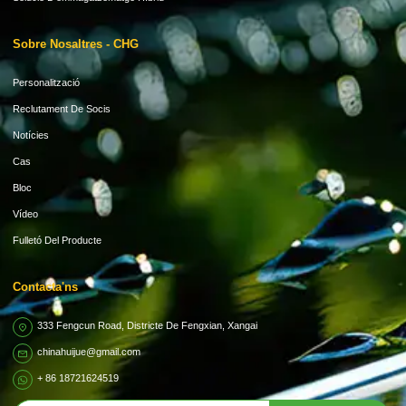
Sobre Nosaltres - CHG
Personalització
Reclutament De Socis
Notícies
Cas
Bloc
Vídeo
Fulletó Del Producte
Contacta'ns
333 Fengcun Road, Districte De Fengxian, Xangai
chinahuijue@gmail.com
+ 86 18721624519