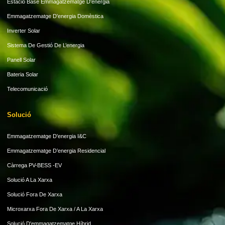
Estació Base Emmagatzematge D'energia
Emmagatzematge D'energia Domèstica
Inverter Solar
Sistema De Gestió De L’energia
Panell Solar
Bateria Solar
Telecomunicació
Solució
Emmagatzematge D'energia I&C
Emmagatzematge D’energia Residencial
Càrrega PV-BESS -EV
Solució A La Xarxa
Solució Fora De Xarxa
Microxarxa Fora De Xarxa / A La Xarxa
Solució D'emmagatzematge Híbrid