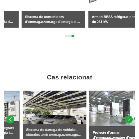
Sistema de contenidors
Armari BESS refrigerat per líquid
d'emmagatzematge d'energia de 5
de 261 kW
MWh
Cas relacionat
Sistema de càrrega de vehicles
Projecte d'armari
elèctrics amb emmagatzematge
d'emmagatzematge d'energia