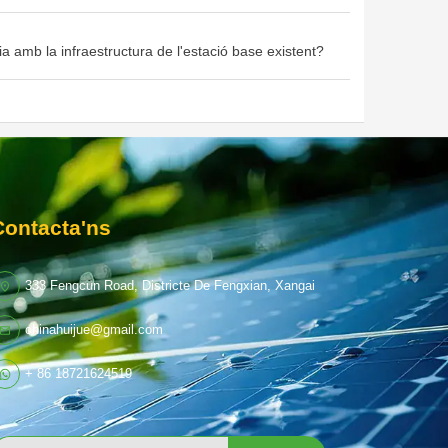
amb la infraestructura de l'estació base existent?
Contacta'ns
333 Fengcun Road, Districte De Fengxian, Xangai
chinahuijue@gmail.com
+ 86 18721624519