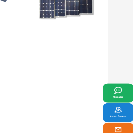
12M
HJ-SM450-12M
x
s
Veure més
lor s'adaptin a les vostres necessitats.
Missatge
Xat en Directe