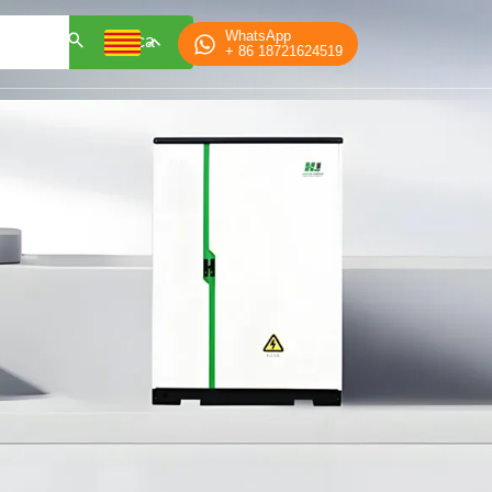
WhatsApp
Cerca
+ 86 18721624519