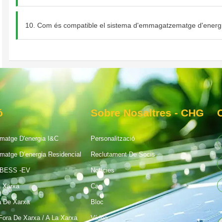
10. Com és compatible el sistema d'emmagatzematge d'energia 
ó
Sobre Nosaltres - CHG
atge D'energia I&C
Personalització
atge D’energia Residencial
Reclutament De Socis
-BESS -EV
Notícies
a Xarxa
Cas
a De Xarxa
Bloc
Fora De Xarxa / A La Xarxa
Vídeo