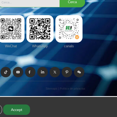
Cerca
WeChat
WhatsApp
canals
Sitemaps
|
Política de privacitat
Accept