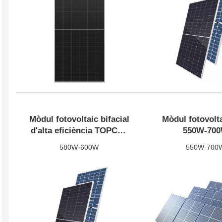
Mòdul fotovoltaic bifacial
Mòdul fotovolt
625W-660W
615W-640
d'alta eficiència TOPCon
550W-70
de 580~600W
580W-600W
550W-700
Veure més
Veure mé