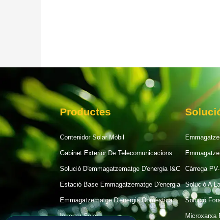
Productes
Soluci
Contenidor Solar Mòbil
Emmagatzem
Gabinet Exterior De Telecomunicacions
Emmagatzem
Solució D'emmagatzematge D'energia I&C
Càrrega PV
Estació Base Emmagatzematge D'energia
Solució A L
Emmagatzematge D'energia Domèstica
Solució For
Inverter Solar
Microxarxa 