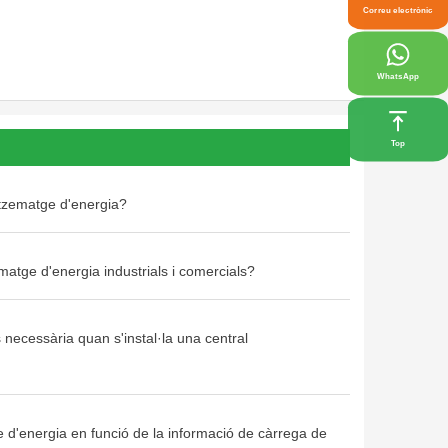
Correu electrònic
WhatsApp
Top
tzematge d'energia?
atge d'energia industrials i comercials?
necessària quan s'instal·la una central
 d'energia en funció de la informació de càrrega de