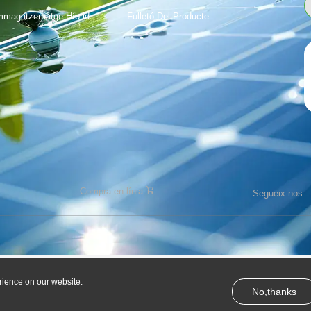
mmagatzematge Híbrid
Fulletó Del Producte
Compra en línia
Segueix-nos
rience on our website.
No,thanks