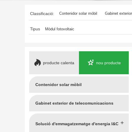
Classificació:
Contenidor solar mòbil
Gabinet exterio
Emmagatzematge d'energia domèstica
Tipus
Mòdul fotovoltaic
producte calenta
nou producte
Contenidor solar mòbil
Gabinet exterior de telecomunicacions
Solució d'emmagatzematge d'energia I&C