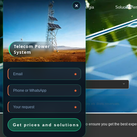
✕
Sistema De Gestió De L’energia
Solució D'e
Panell Solar
Bateria Solar
Telecomunicació
Telecom Power
System
*
Filial
*
Copyright © 2024
Grup Huijue.
Tots els drets reservats.
*
This website uses cookies to ensure you get the best expe
Privacy Policy
.