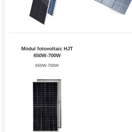
Mòdul fotovoltaic HJT
580W-600W
HJ-SM550-
650W-700W
650W-700W
Veure més
Veure mé
Contacta'ns
stem aquí per respondre les vostres preguntes i oferir-vos les solucions energètiques que mil