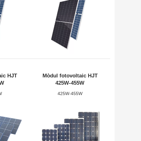
aic HJT
Mòdul fotovoltaic HJT
W
710W-730W
0W
425W-455W
W
425W-455W
s
Veure més