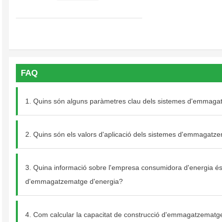
Si us plau, trieu el tipus de producte
HJ-SM620-12M
FAQ
Veure més
1. Quins són alguns paràmetres clau dels sistemes d'emmaga
Enviar missatge
2. Quins són els valors d'aplicació dels sistemes d'emmagatzem
3. Quina informació sobre l'empresa consumidora d'energia és 
d'emmagatzematge d'energia?
4. Com calcular la capacitat de construcció d'emmagatzematge