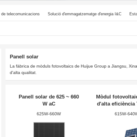
r de telecomunicacions
Solució d'emmagatzematge d'energia I&C
Est
Sistema de gestió de l’energia
Productes a mida
Accessoris d'emma
Panell solar
La fàbrica de mòduls fotovoltaics de Huijue Group a Jiangsu, Xina,
d'alta qualitat.
Panell solar de 625 ~ 660
Mòdul fotovoltaic
W aC
d'alta eficiènci
de 615W-6
625W-660W
615W-640