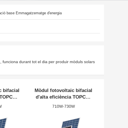
ació base Emmagatzematge d'energia
gatzematge d'energia
telecomunicació
 funciona durant tot el dia per produir mòduls solars
 bifacial
Mòdul fotovoltaic bifacial
a TOPCon
d'alta eficiència TOPCon
40W
de 710W-730W
W
710W-730W