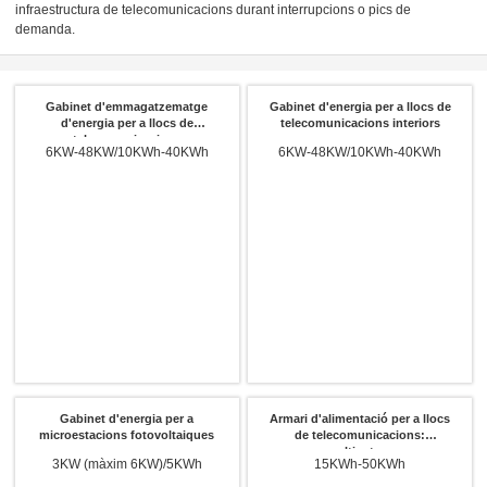
infraestructura de telecomunicacions durant interrupcions o pics de
demanda.
Gabinet d'emmagatzematge
Gabinet d'energia per a llocs de
d'energia per a llocs de
telecomunicacions interiors
telecomunicacions
6KW-48KW/10KWh-40KWh
6KW-48KW/10KWh-40KWh
Gabinet d'energia per a
Armari d'alimentació per a llocs
microestacions fotovoltaiques
de telecomunicacions:
multientorn
3KW (màxim 6KW)/5KWh
15KWh-50KWh