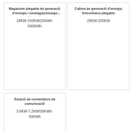
Magatzem plegable de generació
Cabina de generació d'energia
d'energia i emmagatzematge
fotovoltaica plegable
d'energia
18KW-150KW/20KWh-
20KW-200KW
430KWh
Estació de contenidors de
comunicació
3.6KW-7.2KW/30KWh-
50KWh