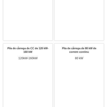
Pila de càrrega de CC de 120 kW-
Pila de càrrega de 80 kW de
160 kW
corrent continu
120kW-160kW
80 kW