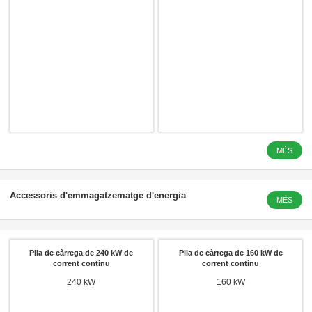
MÉS
LFP 3.2 V 
Accessoris d'emmagatzematge d'energia
MÉS
Pila de càrrega de 240 kW de
Pila de càrrega de 160 kW de
corrent continu
corrent continu
240 kW
160 kW