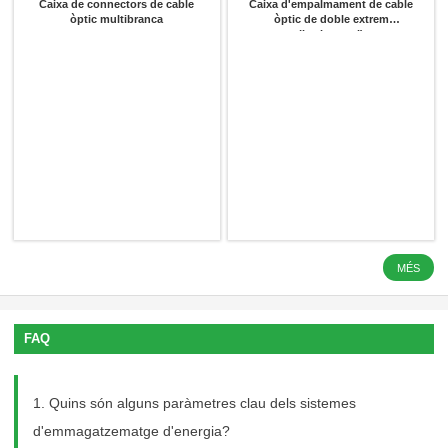
Caixa de connectors de cable
Caixa d'empalmament de cable
òptic multibranca
òptic de doble extrem
(horitzontal)
MÉS
LFP 3.2 V 
FAQ
1. Quins són alguns paràmetres clau dels sistemes
d'emmagatzematge d'energia?