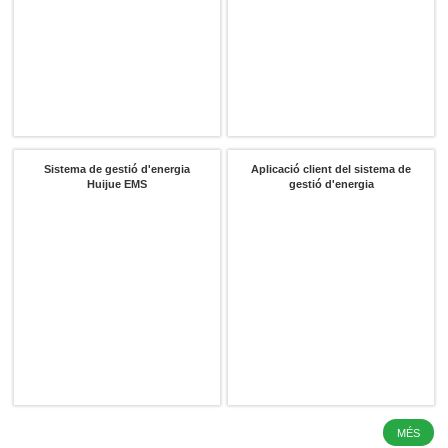
Sistema de gestió d'energia
Aplicació client del sistema de
Huijue EMS
gestió d'energia
x
Contacta'ns
Estem aquí per respondre les vostres preguntes i oferir-vos les solucions energètiques
que millor s'adaptin a les vostres necessitats.
MÉS
LFP 3.2 V 