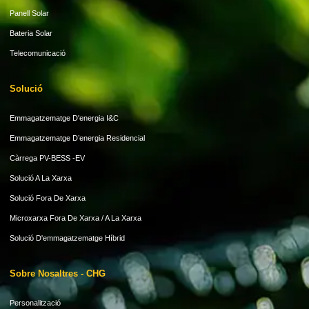
Panell Solar
Bateria Solar
Telecomunicació
Solució
Emmagatzematge D'energia I&C
Emmagatzematge D’energia Residencial
Càrrega PV-BESS -EV
Solució A La Xarxa
Solució Fora De Xarxa
Microxarxa Fora De Xarxa / A La Xarxa
Solució D'emmagatzematge Híbrid
Sobre Nosaltres - CHG
Personalització