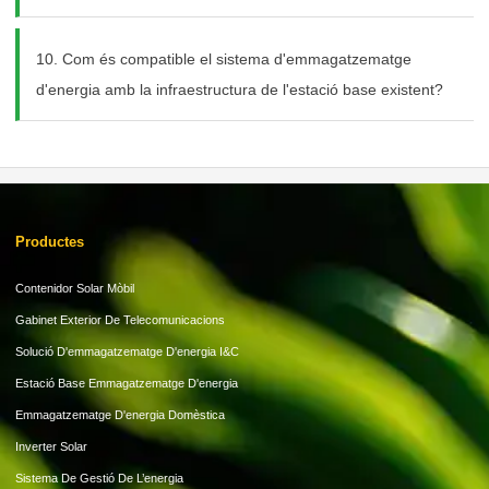
10. Com és compatible el sistema d'emmagatzematge
d'energia amb la infraestructura de l'estació base existent?
Productes
Contenidor Solar Mòbil
Gabinet Exterior De Telecomunicacions
Solució D'emmagatzematge D'energia I&C
Estació Base Emmagatzematge D'energia
Emmagatzematge D'energia Domèstica
Inverter Solar
Sistema De Gestió De L’energia