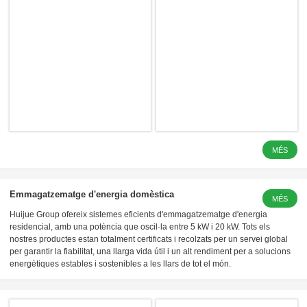
MÉS
LFP 3.2 V 
Emmagatzematge d'energia domèstica
MÉS
Huijue Group ofereix sistemes eficients d'emmagatzematge d'energia
residencial, amb una potència que oscil·la entre 5 kW i 20 kW. Tots els
nostres productes estan totalment certificats i recolzats per un servei global
per garantir la fiabilitat, una llarga vida útil i un alt rendiment per a solucions
energètiques estables i sostenibles a les llars de tot el món.