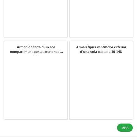
Armari de terra d'un sol
Armari tipus ventilador exterior
compartiment per a exteriors de
d'una sola capa de 10-14U
27U
MÉS
LFP 3.2 V 