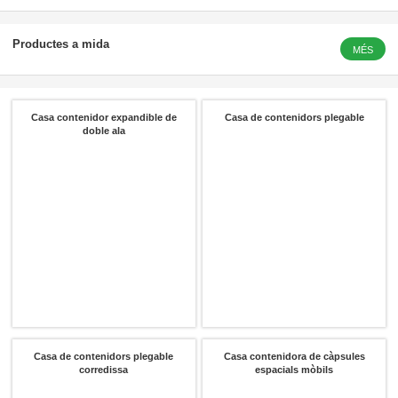
Si us plau, trieu el tipus de producte
Productes a mida
MÉS
Casa contenidor expandible de
Casa de contenidors plegable
doble ala
Enviar missatge
Casa de contenidors plegable
Casa contenidora de càpsules
corredissa
espacials mòbils