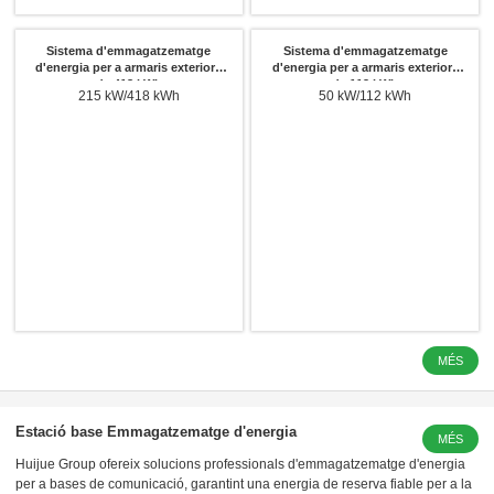
Sistema d'emmagatzematge
Sistema d'emmagatzematge
d'energia per a armaris exteriors
d'energia per a armaris exteriors
de 418 kWh
de 112 kWh
215 kW/418 kWh
50 kW/112 kWh
MÉS
LFP 3.2 V 
Estació base Emmagatzematge d'energia
MÉS
Huijue Group ofereix solucions professionals d'emmagatzematge d'energia
per a bases de comunicació, garantint una energia de reserva fiable per a la