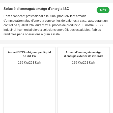
Solució d'emmagatzematge d'energia I&C
MÉS
Com a fabricant professional a la Xina, produeix tant armaris
d'emmagatzematge d'energia com cel·les de bateries a casa, assegurant un
control de qualitat total durant tot el procés de producció. El nostre BESS
industrial i comercial ofereix solucions energètiques escalables, fiables i
rendibles per a operacions a gran escala.
Armari BESS refrigerat per líquid
Armari d'emmagatzematge
de 261 kW
d'energia exterior de 261 kWh
125 kW/261 kWh
125 kW/261 kWh