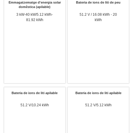
Emmagatzematge d'energia solar
Bateria de ions de liti de peu
domèstica (apilable)
3 kW-40 kW/5.12 kWh-
51.2 V / 16.08 kWh - 20
81.92 kWh
kWh
Bateria de ions de liti apilable
Bateria de ions de liti apilable
51.2 V/10.24 kWh
51.2 V/5.12 kWh