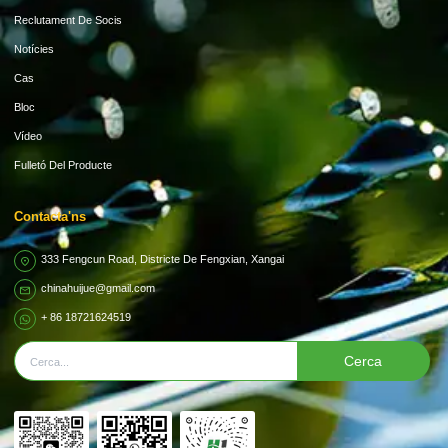
Reclutament De Socis
Notícies
Cas
Bloc
Vídeo
Fulletó Del Producte
Contacta'ns
333 Fengcun Road, Districte De Fengxian, Xangai
chinahuijue@gmail.com
+ 86 18721624519
Cerca