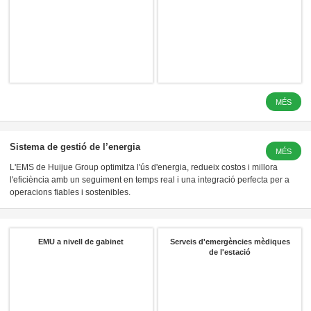
MÉS
LFP 3.2 V 
Sistema de gestió de l’energia
MÉS
L'EMS de Huijue Group optimitza l'ús d'energia, redueix costos i millora
l'eficiència amb un seguiment en temps real i una integració perfecta per a
operacions fiables i sostenibles.
EMU a nivell de gabinet
Serveis d'emergències mèdiques
de l'estació