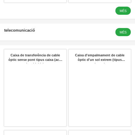
MÉS
LFP 3.2 V 
telecomunicació
MÉS
Caixa de transferència de cable
Caixa d'empalmament de cable
òptic sense pont tipus caixa (acer
òptic d'un sol extrem (tipus
inoxidable)
barret)