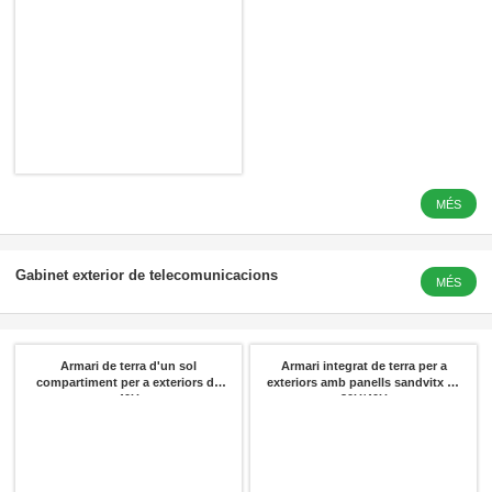
MÉS
LFP 3.2 V 
Gabinet exterior de telecomunicacions
MÉS
Armari de terra d'un sol
Armari integrat de terra per a
compartiment per a exteriors de
exteriors amb panells sandvitx de
40U
30U/40U