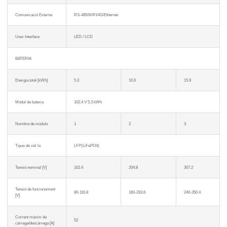
Comunicació Externa
RS-485/WIFI/4G/Ethernet
User Interface
LED / LCD
BATERIA
Energia total [kWh]
5.3
10.6
15.9
Mòdul de bateria
102.4 V 5.3 kWh
Nombre de mòduls
1
2
3
Tipus de cel·la
LFP(LiFePO4)
Tensió nominal [V]
102.4
204.8
307.2
Tensió de funcionament
80-116.8
160-233.6
240-350.4
[V]
Corrent màxim de
52
càrrega/descàrrega [A]