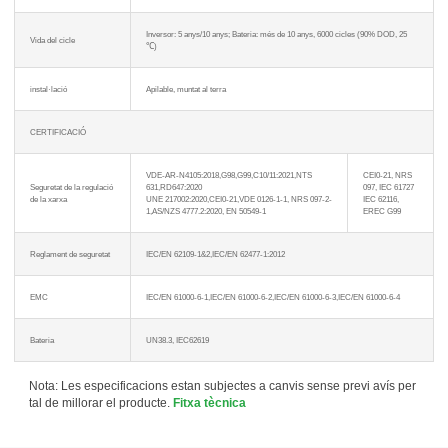
Contacta'ns
Estem aquí per respondre les vostres preguntes i oferir-vos les solucions energètiques
Inversor: 5 anys/10 anys; Bateria: més de 10 anys, 6000 cicles (90% DOD, 25
Vida del cicle
que millor s'adaptin a les vostres necessitats.
℃)
instal·lació
Apilable, muntat al terra
CERTIFICACIÓ
VDE-AR-N4105:2018,G98,G99,C10/11:2021,NTS
CEI0-21, NRS
Seguretat de la regulació
631,RD647:2020
097, IEC 61727
de la xarxa
UNE 217002:2020,CEI0-21,VDE 0126-1-1, NRS 097-2-
IEC 62116,
1,AS/NZS 4777.2:2020, EN 50549-1
EREC G99
Si us plau, trieu el tipus de producte
Reglament de seguretat
IEC/EN 62109-1&2,IEC/EN 62477-1:2012
EMC
IEC/EN 61000-6-1,IEC/EN 61000-6-2,IEC/EN 61000-6-3,IEC/EN 61000-6-4
Bateria
UN38.3, IEC62619
Nota: Les especificacions estan subjectes a canvis sense previ avís per
tal de millorar el producte.
Fitxa tècnica
Enviar missatge