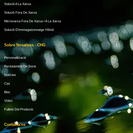
Solució A La Xarxa
Solució Fora De Xarxa
Microxarxa Fora De Xarxa / A La Xarxa
Solució D'emmagatzematge Híbrid
Sobre Nosaltres - CHG
Personalització
Reclutament De Socis
Notícies
Cas
Bloc
Vídeo
Fulletó Del Producte
Contacta'ns