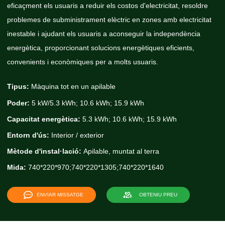
eficaçment els usuaris a reduir els costos d'electricitat, resoldre
problemes de subministrament elèctric en zones amb electricitat
inestable i ajudant els usuaris a aconseguir la independència
energètica, proporcionant solucions energètiques eficients,
convenients i econòmiques per a molts usuaris.
Tipus:
Màquina tot en un apilable
Poder:
5 kW/5.3 kWh; 10.6 kWh; 15.9 kWh
Capacitat energètica:
5.3 kWh; 10.6 kWh; 15.9 kWh
Entorn d'ús:
Interior / exterior
Mètode d'instal·lació:
Apilable, muntat al terra
Mida:
740*220*970;740*220*1305;740*220*1640
ENVIAR MISSATGE
OBTENIU PREU