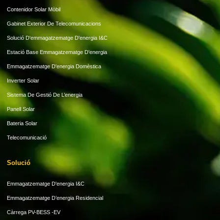
Contenidor Solar Mòbil
Gabinet Exterior De Telecomunicacions
Solució D'emmagatzematge D'energia I&C
Estació Base Emmagatzematge D'energia
Emmagatzematge D'energia Domèstica
Inverter Solar
Sistema De Gestió De L’energia
Panell Solar
Bateria Solar
Telecomunicació
Solució
Emmagatzematge D'energia I&C
Emmagatzematge D’energia Residencial
Càrrega PV-BESS -EV