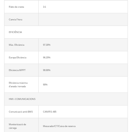
Ràtio de cresta
3:1
Canvia l'hora
EFICIÈNCIA
Màx. Eficiència
97.30%
Europa Eficiència
96.20%
Eficiència MPPT
99.90%
Eficiència màxima
90%
d'anada i tornada
HMI i COMUNICACIONS
Comunicació amb BMS
CAN/RS-485
Monitorització de
Mesurador/CT/Caixa de reserva
càrrega