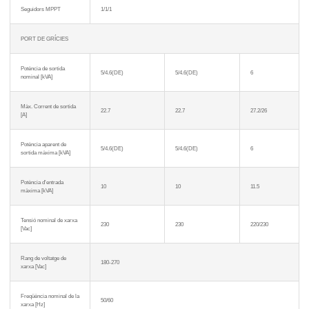
Seguidors MPPT
1/1/1
PORT DE GRÍCIES
Potència de sortida
5/4.6(DE)
5/4.6(DE)
6
nominal [kVA]
Màx. Corrent de sortida
22.7
22.7
27.2/26
[A]
Potència aparent de
5/4.6(DE)
5/4.6(DE)
6
sortida màxima [kVA]
Potència d'entrada
10
10
11.5
màxima [kVA]
Tensió nominal de xarxa
230
230
220/230
[Vac]
Rang de voltatge de
180-270
xarxa [Vac]
Freqüència nominal de la
50/60
xarxa [Hz]