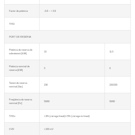
Factor de potència
-0.8 ~ + 0.8
THDi
PORT DE RESERVA
Potència de reserva de
10
11.5
sobretensió [kVA]
Potència nominal de
5
6
reserva [kVA]
Tensió de reserva
230
220/230
nominal [Vac]
Freqüència de reserva
50/60
50/60
nominal [Hz]
THDv
<3% (càrrega lineal)/<5% (càrrega no lineal)
CVD
<100 mV