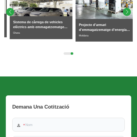
Sistema de càrrega de vehicles
Projecte d'armari
elèctrics amb emmagatzematge
d'emmagatzematge d'energia
solar connectat a la xarxa a Ghana
Ghana
refrigerat per líquid de 261 kWh
Moldàvia
de 50 kWp + 125 kW/261 kWh
per a ús comercial i industrial a
Moldàvia
Demana Una Cotització