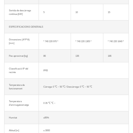
Sortida de descàrrega
5
10
15
contínua [kW]
ESPECIFICACIONS GENERALS
Dimensions (A*P*A)
* 740 220 970 *
* 740 220 1305 *
* 740 220 1640 *
[mm]
Pes aproximat [kg]
86
136
186
Classificació IP del
IP65
recinte
Temperatura de
Càrrega: 0 ℃ ~ 50 ℃ / Descàrrega: 0 ℃ ~ 50 ℃
funcionament
Temperatura
0 35 ℃ ℃ ~
d'emmagatzematge
Humitat
≤95%
x
Altitud [m]
≤ 3000