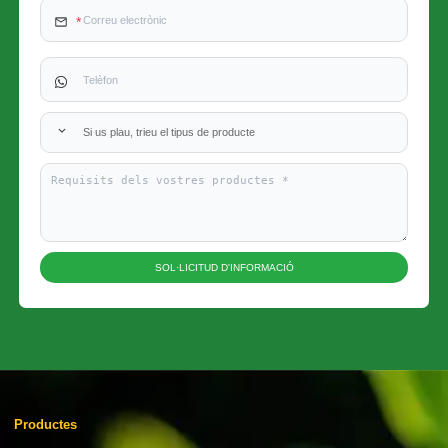
Si us plau, trieu el tipus de producte
SOL·LICITUD D'INFORMACIÓ
Productes