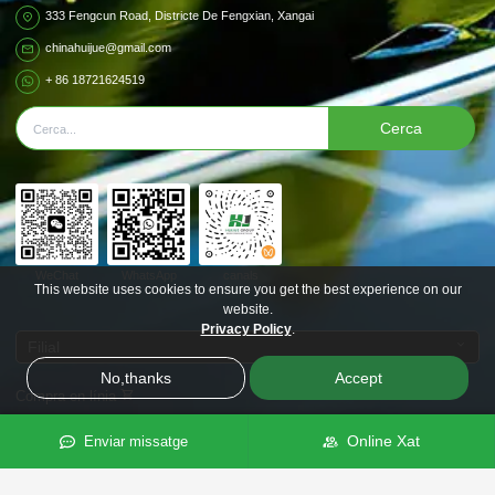
333 Fengcun Road, Districte De Fengxian, Xangai
chinahuijue@gmail.com
+ 86 18721624519
Cerca
WeChat
WhatsApp
canals
This website uses cookies to ensure you get the best experience on our
website.
Privacy Policy
.
Filial
No,thanks
Accept
Compra en línia
Online Xat
Enviar missatge
Segueix-nos