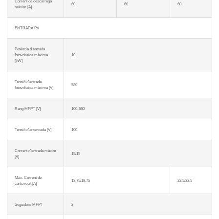
Corrent de descàrrega
60
60
60
màxim [A]
ENTRADA PV
Potència d'entrada
fotovoltaica màxima
10
[kW]
Tensió d'entrada
580
fotovoltaica màxima [V]
Rang MPPT [V]
100-550
Tensió d'arrencada [V]
100
Corrent d'entrada màxim
15/15
[A]
Màx. Corrent de
18.75/18.75
22.5/22.5
curtcircuit [A]
Seguidors MPPT
2