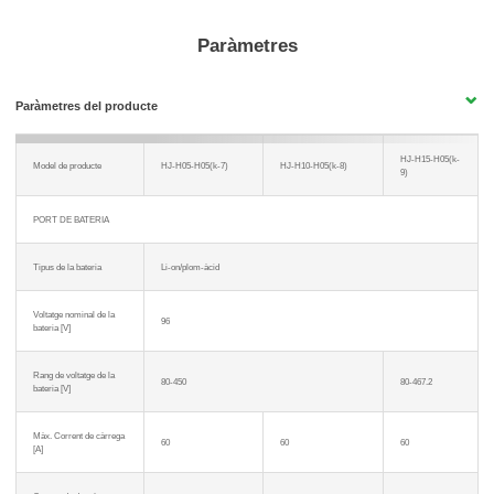
Paràmetres
Paràmetres del producte
HJ-H15-H05(k-
Model de producte
HJ-H05-H05(k-7)
HJ-H10-H05(k-8)
9)
PORT DE BATERIA
Tipus de la bateria
Li-on/plom-àcid
Voltatge nominal de la
96
bateria [V]
Rang de voltatge de la
80-450
80-467.2
bateria [V]
Màx. Corrent de càrrega
60
60
60
[A]